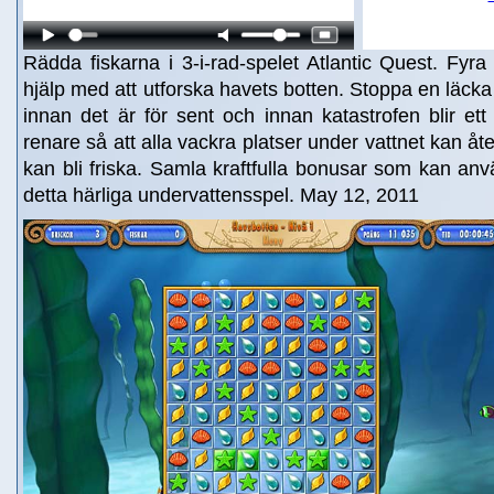
Rädda fiskarna i 3-i-rad-spelet Atlantic Quest. Fyr
hjälp med att utforska havets botten. Stoppa en läcka 
innan det är för sent och innan katastrofen blir ett
renare så att alla vackra platser under vattnet kan åte
kan bli friska. Samla kraftfulla bonusar som kan använ
detta härliga undervattensspel. May 12, 2011