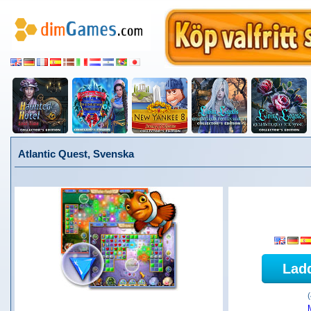
Atlantic Quest, Svenska
Lad