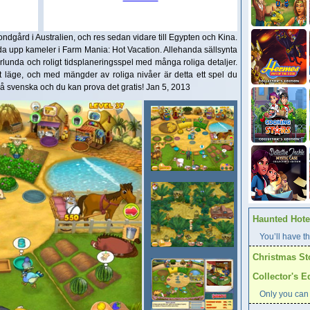
ondgård i Australien, och res sedan vidare till Egypten och Kina.
da upp kameler i Farm Mania: Hot Vacation. Allehanda sällsynta
norlunda och roligt tidsplaneringsspel med många roliga detaljer.
llt läge, och med mängder av roliga nivåer är detta ett spel du
på svenska och du kan prova det gratis! Jan 5, 2013
Haunted Hotel
You’ll have th
Christmas St
Collector's E
Only you can