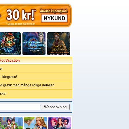
Hot Vacation
el
n långresa!
ord grafik med många roliga detaljer
ska!