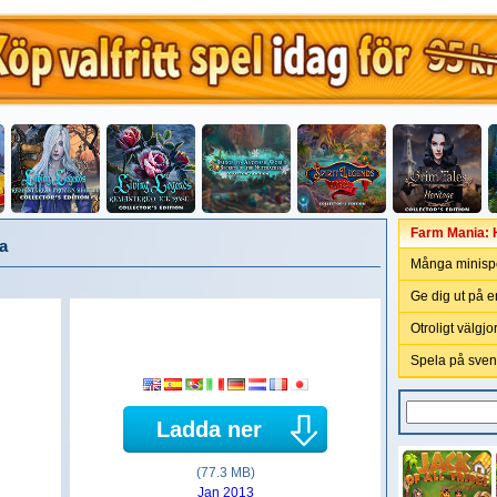
Farm Mania: 
a
Många minisp
Ge dig ut på e
Otroligt välgj
Spela på sven
Ladda ner
(77.3 MB)
Jan 2013