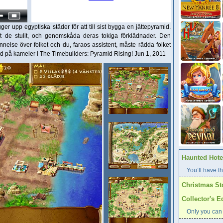
ger upp egyptiska städer för att till sist bygga en jättepyramid.
 de stulit, och genomskåda deras tokiga förklädnader. Den
else över folket och du, faraos assistent, måste rädda folket
rid på kameler i The Timebuilders: Pyramid Rising! Jun 1, 2011
Haunted Hotel
You’ll have th
Christmas St
Collector's E
Only you can