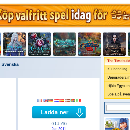
The Timebuild
, Svenska
Kul handling
Uppgradera me
Hjälp Egypten
Spela på sven
Ladda ner
(81.2 MB)
Jun 2011