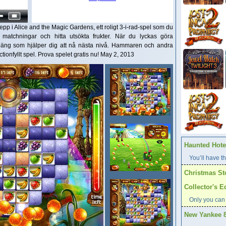
pp i Alice and the Magic Gardens, ett roligt 3-i-rad-spel som du
atchningar och hitta utsökta frukter. När du lyckas göra
poäng som hjälper dig att nå nästa nivå. Hammaren och andra
 actionfyllt spel. Prova spelet gratis nu! May 2, 2013
Haunted Hotel
You’ll have th
Christmas St
Collector's E
Only you can
New Yankee 8