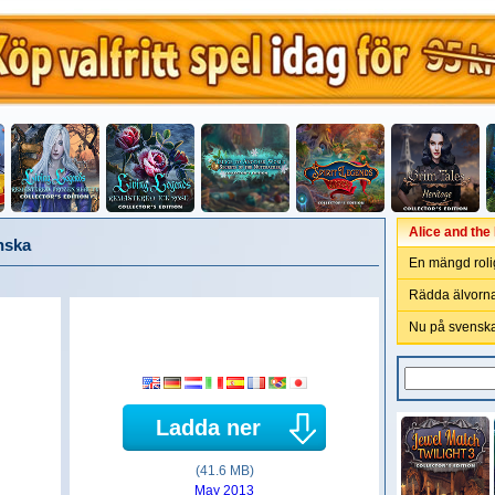
Alice and th
nska
En mängd roli
Rädda älvorna
Nu på svenska
Ladda ner
(41.6 MB)
May 2013