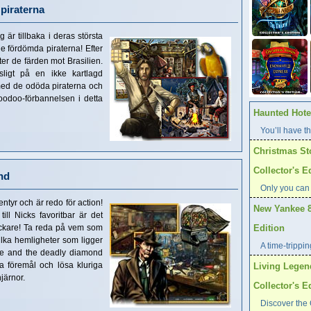
piraterna
r tillbaka i deras största
de fördömda piraterna! Efter
er de färden mot Brasilien.
sligt på en ikke kartlagd
med de odöda piraterna och
oodoo-förbannelsen i detta
Haunted Hotel
You’ll have th
Christmas St
Collector's E
nd
Only you can
entyr och är redo för action!
New Yankee 8
till Nicks favoritbar är det
tdeckare! Ta reda på vem som
Edition
ilka hemligheter som ligger
A time-trippi
e and the deadly diamond
a föremål och lösa kluriga
Living Legen
järnor.
Collector's E
Discover the 