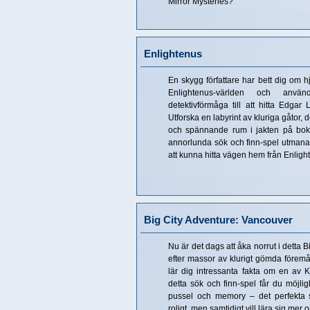
Mirror Mysteries?
Enlightenus
En skygg författare har bett dig om h
Enlightenus-världen och anvä
detektivförmåga till att hitta Edgar 
Utforska en labyrint av kluriga gåtor,
och spännande rum i jakten på boke
annorlunda sök och finn-spel utmanar d
att kunna hitta vägen hem från Enlig
Big City Adventure: Vancouver
Nu är det dags att åka norrut i detta 
efter massor av klurigt gömda föremå
lär dig intressanta fakta om en av K
detta sök och finn-spel får du möjlig
pussel och memory – det perfekta s
roligt, men samtidigt vill lära sig mer 