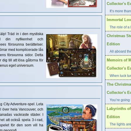
Collector's E
It’s more than
Immortal Love
The role of a l
jälp! Träd in i den mystiska
Christmas St
nd din nyfikenhet och
Edition
Lees försvunna berättelser.
 dörrar med komplicerade lås
All aboard th
ns försvunna sidor. Detta
Memoirs of M
ig till att lösa gåtorna för
htenus eget universum.
Collector's E
When luck tur
The Christma
Collector's E
You’re going 
Big City Adventure-spel. Leta
Labyrinths of
l över hela Vancouver, och
anadas vackraste städer. I
Edition
het att också spela 3-i-rad,
The lights are
pelet för den som vill ha
om geografi.