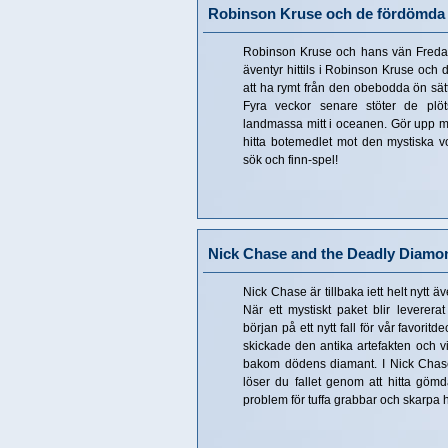
Robinson Kruse och de fördömda 
Robinson Kruse och hans vän Fredag ä
äventyr hittils i Robinson Kruse och 
att ha rymt från den obebodda ön sätt
Fyra veckor senare stöter de plöt
landmassa mitt i oceanen. Gör upp 
hitta botemedlet mot den mystiska v
sök och finn-spel!
Nick Chase and the Deadly Diamo
Nick Chase är tillbaka iett helt nytt äv
När ett mystiskt paket blir levererat 
början på ett nytt fall för vår favori
skickade den antika artefakten och v
bakom dödens diamant. I Nick Chas
löser du fallet genom att hitta gömd
problem för tuffa grabbar och skarpa h