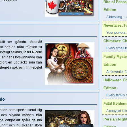
Rite of Pass
Edition
A blessing… 
Nevertales: F
Your powers a
Chimeras: Ch
ullt av gömda föremål!
d haft en nära relation till
Every small t
ötsligt saknas, inser Nicole
Family Myste
 att hans försvinnande kan
 gjort en upptäckt som kan
Edition
teriet i sök och finn-spelet
An inventor f
Halloween Ch
Edition
Every family 
nio
Fatal Evidenc
tion som specialiserat sig
A copycat kill
 och skydda världen från
Persian Night
lice Wright att spåra de nio
vunnit och nu skapar stora