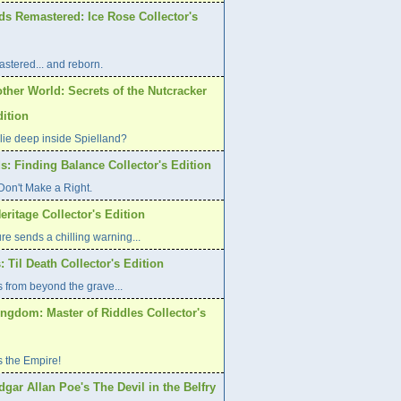
ds Remastered: Ice Rose Collector's
stered... and reborn.
ther World: Secrets of the Nutcracker
dition
lie deep inside Spielland?
s: Finding Balance Collector's Edition
on't Make a Right.
eritage Collector's Edition
re sends a chilling warning...
: Til Death Collector's Edition
 from beyond the grave...
ngdom: Master of Riddles Collector's
s the Empire!
dgar Allan Poe's The Devil in the Belfry