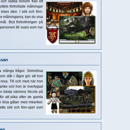
r och rädda honom från ett
ottets förtrollade målningar
ises sten. I sök och finn-
de målningarna, kan du visa
emål. Bryt förtrollningen på
 personen till svars som har
ssan
na många frågor. Sömnlösa
om står i lågor gör att hon
 resa. Till och med när hon
karike och hon är övertygad
sin bästa väninna Nicole på
för att söka efter de gamla
 lösa gåtan med inkariket.
tta sök och finn-spel som
ten