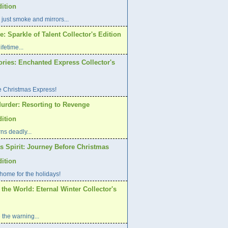
dition
 just smoke and mirrors...
: Sparkle of Talent Collector's Edition
ifetime...
ories: Enchanted Express Collector's
e Christmas Express!
urder: Resorting to Revenge
dition
ns deadly...
s Spirit: Journey Before Christmas
dition
home for the holidays!
 the World: Eternal Winter Collector's
 the warning...