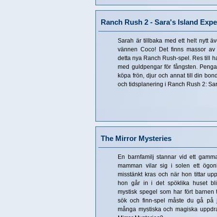
Ranch Rush 2 - Sara's Island Exp
Sarah är tillbaka med ett helt nytt 
vännen Coco! Det finns massor av ö
detta nya Ranch Rush-spel. Res till ha
med guldpengar för fångsten. Pengar
köpa frön, djur och annat till din bo
och tidsplanering i Ranch Rush 2: Sa
The Mirror Mysteries
En barnfamilj stannar vid ett gamma
mamman vilar sig i solen ett ögonbl
misstänkt kras och när hon tittar up
hon går in i det spöklika huset bl
mystisk spegel som har fört barnen ti
sök och finn-spel måste du gå på j
många mystiska och magiska uppdrag