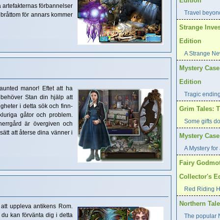
Edition
a artefakternas förbannelser
Travel beyond
r bråttom för annars kommer
Strange Inves
Edition
A Strange Ne
Mystery Case 
Edition
aunted manor! Eftet att ha
Tragic endin
 behöver Stan din hjälp att
igheter i detta sök och finn-
Grim Tales: T
kluriga gåtor och problem.
Some gifts d
 herrgård är övergiven och
ätt att återse dina vänner i
Mystery Case 
A Mystery for 
Fairy Godmot
Collector's E
Red Riding H
Northern Tale
att uppleva antikens Rom.
 du kan förvänta dig i detta
The popular N