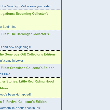
 the Moonlight Veil to save your sister!
tigations: Becoming Collector's
w Beginning!
Files: The Harbinger Collector's
gs and new beginnings!
he Generous Gift Collector's Edition
on’t come in boxes
Files: Crossfade Collector's Edition
all Time.
her Stories: Little Red Riding Hood
dition
ood's been kidnapped!
s 5: Revival Collector's Edition
orthern Tale series continues!