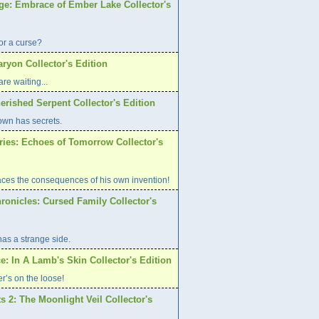
age: Embrace of Ember Lake Collector's
or a curse?
aryon Collector's Edition
re waiting...
erished Serpent Collector's Edition
own has secrets.
ries: Echoes of Tomorrow Collector's
aces the consequences of his own invention!
ronicles: Cursed Family Collector's
has a strange side.
e: In A Lamb's Skin Collector's Edition
er’s on the loose!
s 2: The Moonlight Veil Collector's