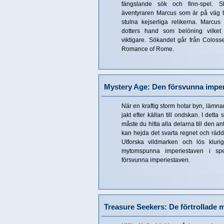
fängslande sök och finn-spel. 
äventyraren Marcus som är på väg til
stulna kejserliga relikerna. Marcus 
dotters hand som belöning vilke
viktigare. Sökandet går från Colos
Romance of Rome.
Mystery Age: Den försvunna impe
När en kraftig storm hotar byn, lämnar
jakt efter källan till ondskan. I dett
måste du hitta alla delarna till den a
kan hejda det svarta regnet och rädd
Utforska vildmarken och lös kluri
mytomspunna imperiestaven i sp
försvunna imperiestaven.
Treasure Seekers: De förtrollade 