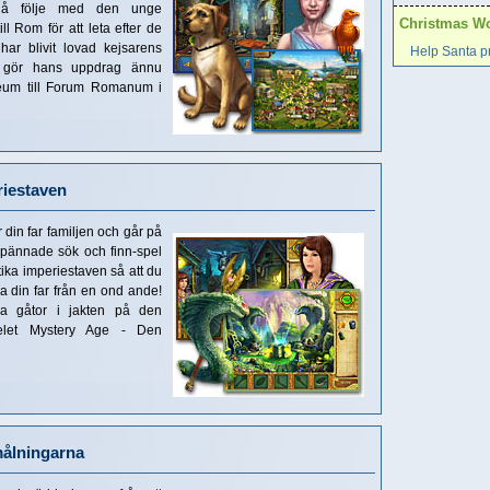
Slå följe med den unge
Christmas Wo
l Rom för att leta efter de
har blivit lovad kejsarens
Help Santa pr
t gör hans uppdrag ännu
seum till Forum Romanum i
riestaven
 din far familjen och går på
a spännade sök och finn-spel
ntika imperiestaven så att du
a din far från en ond ande!
ga gåtor i jakten på den
elet Mystery Age - Den
målningarna