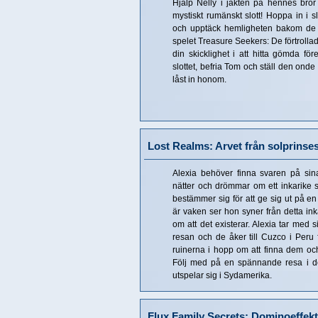
Hjälp Nelly i jakten på hennes bro
mystiskt rumänskt slott! Hoppa in i sl
och upptäck hemligheten bakom de v
spelet Treasure Seekers: De förtrolla
din skicklighet i att hitta gömda för
slottet, befria Tom och ställ den onde
låst in honom.
Lost Realms: Arvet från solprinse
Alexia behöver finna svaren på si
nätter och drömmar om ett inkarike s
bestämmer sig för att ge sig ut på en
är vaken ser hon syner från detta in
om att det existerar. Alexia tar med 
resan och de åker till Cuzco i Peru 
ruinerna i hopp om att finna dem och
Följ med på en spännande resa i de
utspelar sig i Sydamerika.
Flux Family Secrets: Dominoeffek