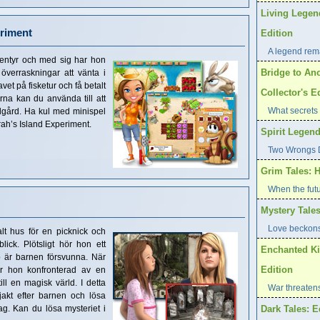
Living Legen
eriment
Edition
A legend rema
äventyr och med sig har hon
Bridge to Ano
verraskningar att vänta i
vet på fisketur och få betalt
Collector's E
na kan du använda till att
What secrets 
ndgård. Ha kul med minispel
rah’s Island Experiment.
Spirit Legend
Two Wrongs D
Grim Tales: H
When the futu
Mystery Tales
Love beckons
lt hus för en picknick och
ick. Plötsligt hör hon ett
Enchanted Ki
p är barnen försvunna. När
Edition
ir hon konfronterad av en
ll en magisk värld. I detta
War threaten
akt efter barnen och lösa
. Kan du lösa mysteriet i
Dark Tales: E