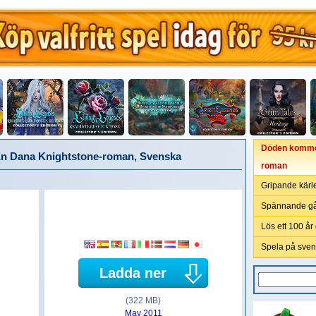
Döden kommer 
 En Dana Knightstone-roman, Svenska
roman
Gripande kärle
Spännande gå
Lös ett 100 å
Spela på sven
Ladda ner
(322 MB)
May 2011