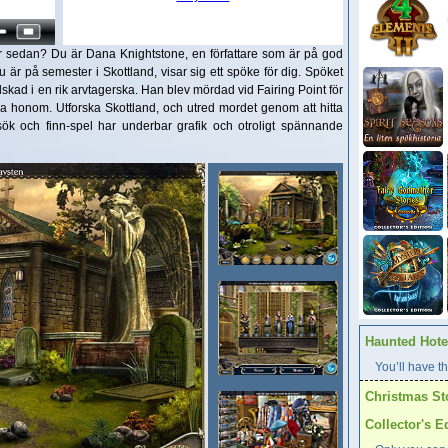
r sedan? Du är Dana Knightstone, en författare som är på god
 är på semester i Skottland, visar sig ett spöke för dig. Spöket
lskad i en rik arvtagerska. Han blev mördad vid Fairing Point för
pa honom. Utforska Skottland, och utred mordet genom att hitta
ök och finn-spel har underbar grafik och otroligt spännande
Haunted Hotel
You’ll have th
Christmas St
Collector's E