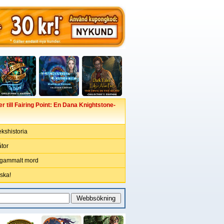
till Fairing Point: En Dana Knightstone-
kshistoria
tor
r gammalt mord
ska!