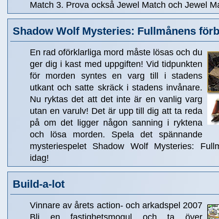
Match 3. Prova också Jewel Match och Jewel Ma
Shadow Wolf Mysteries: Fullmånens för
En rad oförklarliga mord måste lösas och du
ger dig i kast med uppgiften! Vid tidpunkten
för morden syntes en varg till i stadens
utkant och satte skräck i stadens invånare.
Nu ryktas det att det inte är en vanlig varg
utan en varulv! Det är upp till dig att ta reda
på om det ligger någon sanning i ryktena
och lösa morden. Spela det spännande
mysteriespelet Shadow Wolf Mysteries: Full
idag!
Build-a-lot
Vinnare av årets action- och arkadspel 2007
Bli en fastighetsmogul och ta över