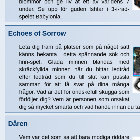
blommor och ge liv åt ett av världens 7
under. Se upp för guden Ishtar i 3-i-rad-
spelet Babylonia.
Echoes of Sorrow
Leta dig fram på platser som på något sätt
känns bekanta i detta spännande sök och
finn-spel. Glada minnen blandas med
skräckfyllda minnen när du hittar ledtråd
efter ledtråd som du till slut kan pussla
samman för att få svar på dina många
frågor. Vad är det för ondskefull skugga som
förföljer dig? Vem är personen som orsakat
dig så mycket smärta och vad hände innan du t
Dåren
Vem var det som sa att bara modiga riddare