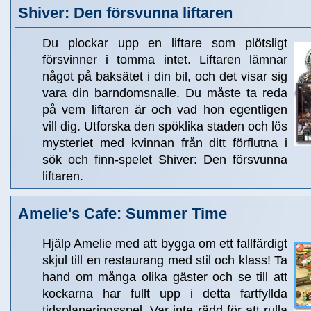
Shiver: Den försvunna liftaren
Du plockar upp en liftare som plötsligt
försvinner i tomma intet. Liftaren lämnar
något på baksätet i din bil, och det visar sig
vara din barndomsnalle. Du måste ta reda
på vem liftaren är och vad hon egentligen
vill dig. Utforska den spöklika staden och lös
mysteriet med kvinnan från ditt förflutna i
sök och finn-spelet Shiver: Den försvunna
liftaren.
Amelie's Cafe: Summer Time
Hjälp Amelie med att bygga om ett fallfärdigt
skjul till en restaurang med stil och klass! Ta
hand om många olika gäster och se till att
kockarna har fullt upp i detta fartfyllda
tidsplaneringsspel. Var inte rädd för att rulla