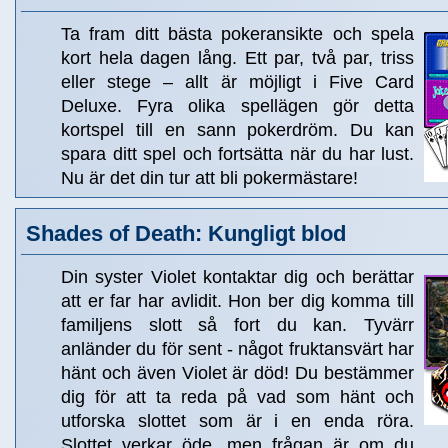
Ta fram ditt bästa pokeransikte och spela
kort hela dagen lång. Ett par, två par, triss
eller stege – allt är möjligt i Five Card
Deluxe. Fyra olika spellägen gör detta
kortspel till en sann pokerdröm. Du kan
spara ditt spel och fortsätta när du har lust.
Nu är det din tur att bli pokermästare!
Shades of Death: Kungligt blod
Din syster Violet kontaktar dig och berättar
att er far har avlidit. Hon ber dig komma till
familjens slott så fort du kan. Tyvärr
anländer du för sent - något fruktansvärt har
hänt och även Violet är död! Du bestämmer
dig för att ta reda på vad som hänt och
utforska slottet som är i en enda röra.
Slottet verkar öde, men frågan är om du