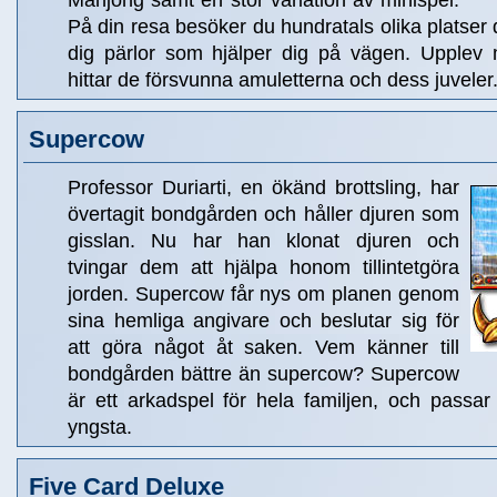
Mahjong samt en stor variation av minispel.
På din resa besöker du hundratals olika platser
dig pärlor som hjälper dig på vägen. Upplev 
hittar de försvunna amuletterna och dess juveler
Supercow
Professor Duriarti, en ökänd brottsling, har
övertagit bondgården och håller djuren som
gisslan. Nu har han klonat djuren och
tvingar dem att hjälpa honom tillintetgöra
jorden. Supercow får nys om planen genom
sina hemliga angivare och beslutar sig för
att göra något åt saken. Vem känner till
bondgården bättre än supercow? Supercow
är ett arkadspel för hela familjen, och passar 
yngsta.
Five Card Deluxe