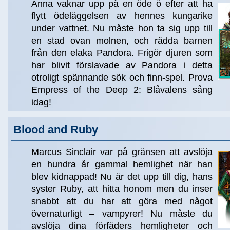
Anna vaknar upp på en öde ö efter att ha
flytt ödeläggelsen av hennes kungarike
under vattnet. Nu måste hon ta sig upp till
en stad ovan molnen, och rädda barnen
från den elaka Pandora. Frigör djuren som
har blivit förslavade av Pandora i detta
otroligt spännande sök och finn-spel. Prova
Empress of the Deep 2: Blåvalens sång
idag!
Blood and Ruby
Marcus Sinclair var på gränsen att avslöja
en hundra år gammal hemlighet när han
blev kidnappad! Nu är det upp till dig, hans
syster Ruby, att hitta honom men du inser
snabbt att du har att göra med något
övernaturligt – vampyrer! Nu måste du
avslöja dina förfäders hemligheter och