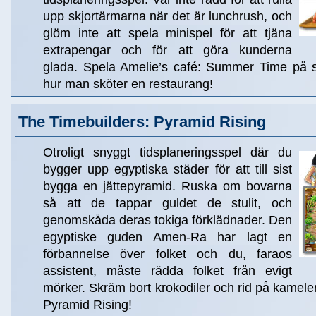
upp skjortärmarna när det är lunchrush, och
glöm inte att spela minispel för att tjäna
extrapengar och för att göra kunderna
glada. Spela Amelie’s café: Summer Time på s
hur man sköter en restaurang!
The Timebuilders: Pyramid Rising
Otroligt snyggt tidsplaneringsspel där du
bygger upp egyptiska städer för att till sist
bygga en jättepyramid. Ruska om bovarna
så att de tappar guldet de stulit, och
genomskåda deras tokiga förklädnader. Den
egyptiske guden Amen-Ra har lagt en
förbannelse över folket och du, faraos
assistent, måste rädda folket från evigt
mörker. Skräm bort krokodiler och rid på kameler
Pyramid Rising!